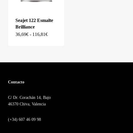
Seajet 122 Esmalte
Brilliance
Este
Rango
36,69
€
-
116,81
€
de
producto
precios:
desde
tiene
36,69€
hasta
múltiples
116,81€
variantes.
Las
Contacto
opciones
C/ Dr. Corachán 14, Bajo
se
46370 Chiva, Valencia
pueden
elegir
(+34) 607 46 09 98
en