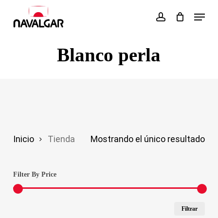
Skip
Menu
account
to
main
Blanco perla
content
Inicio
Tienda
Mostrando el único resultado
Filter By Price
Pre
Pre
Filtrar