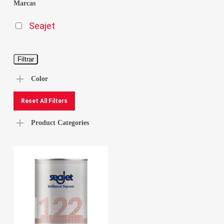
Marcas
mín
má
Seajet
Filtrar
Color
Reset All Filters
Product Categories