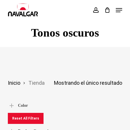
Skip
Menu
account
to
main
Tonos oscuros
content
Inicio
Tienda
Mostrando el único resultado
Color
Reset All Filters