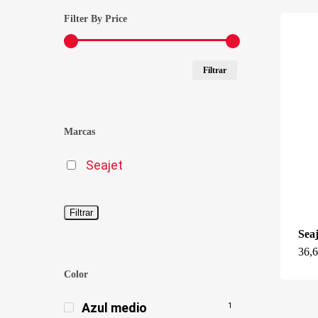
Filter By Price
Precio
Precio
Filtrar
mínimo
máximo
Marcas
Seajet
Filtrar
Seaj
36,
Color
Azul medio
1