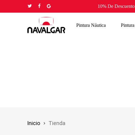
Skip
10% De Descuento 
twitter
facebook
google-
to
plus
main
Pintura Náutica
Pintura
content
Inicio
Tienda