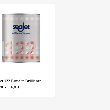
et 122 Esmalte Brilliance
Este
Rango
69
€
-
116,81
€
de
producto
precios:
desde
tiene
36,69€
hasta