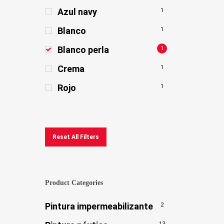
Azul navy
1
Blanco
1
Blanco perla
1
Crema
1
Rojo
1
Reset All Filters
Product Categories
Pintura impermeabilizante
2
13