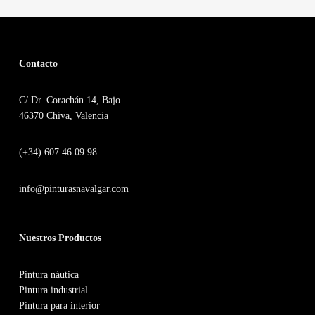
hasta
múltiples
38,96€
variantes.
Las
Contacto
opciones
C/ Dr. Corachán 14, Bajo
se
46370 Chiva, Valencia
pueden
elegir
(+34) 607 46 09 98
en
info@pinturasnavalgar.com
la
página
Nuestros Productos
de
producto
Pintura náutica
Pintura industrial
Pintura para interior