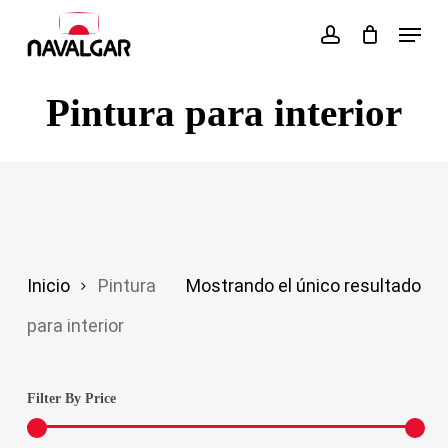
Skip
Menu
account
to
main
Pintura para interior
content
Inicio
Pintura
Mostrando el único resultado
para interior
Filter By Price