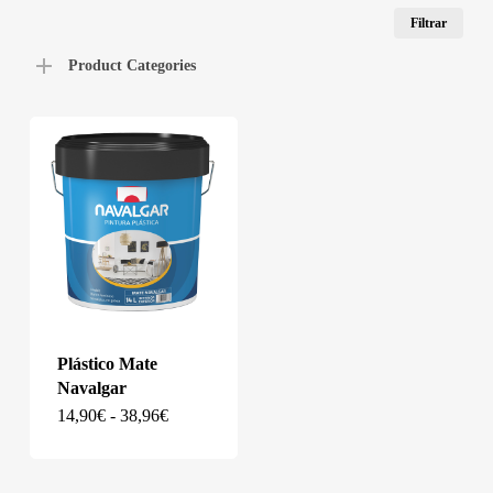
Pre
Pre
Filtrar
mín
má
Product Categories
Plástico Mate
Navalgar
Este
Rango
14,90
€
-
38,96
€
de
producto
precios:
desde
tiene
14,90€