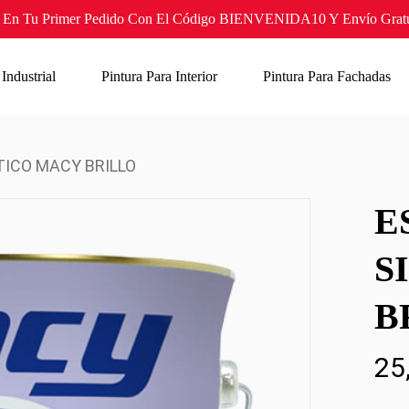
En Tu Primer Pedido Con El Código BIENVENIDA10 Y Envío Gratui
 Industrial
Pintura Para Interior
Pintura Para Fachadas
TICO MACY BRILLO
E
S
B
25