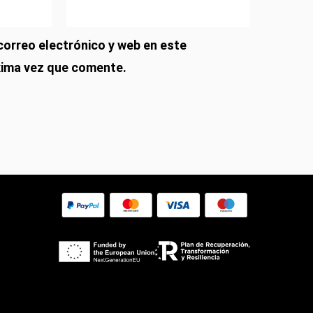
orreo electrónico y web en este
Información Y Ayuda
xima vez que comente.
Ayuda
Estado de tu pedido
Envíos y devoluciones
Métodos De Pago