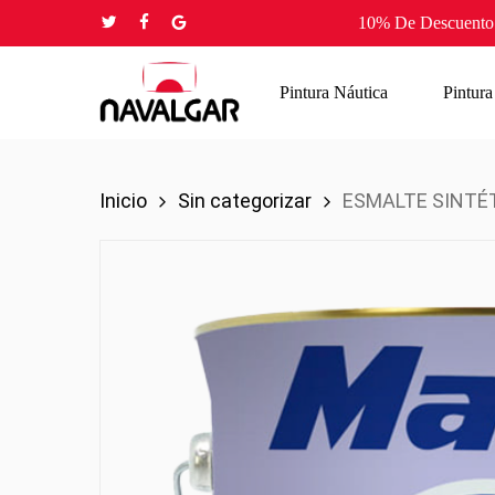
Skip
10% De Descuento 
twitter
facebook
google-
to
plus
main
Pintura Náutica
Pintura
content
Inicio
Sin categorizar
ESMALTE SINTÉ