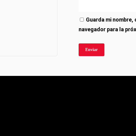
Guarda mi nombre, c
Productos
Textos Legales
navegador para la pró
utica
Aviso legal
ustrial
Política de privacidad
a interior
Política de cookies
ra fachadas
Condiciones de compra
permeabilizante